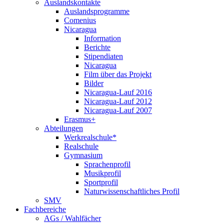
Auslandskontakte
Auslandsprogramme
Comenius
Nicaragua
Information
Berichte
Stipendiaten
Nicaragua
Film über das Projekt
Bilder
Nicaragua-Lauf 2016
Nicaragua-Lauf 2012
Nicaragua-Lauf 2007
Erasmus+
Abteilungen
Werkrealschule*
Realschule
Gymnasium
Sprachenprofil
Musikprofil
Sportprofil
Naturwissenschaftliches Profil
SMV
Fachbereiche
AGs / Wahlfächer