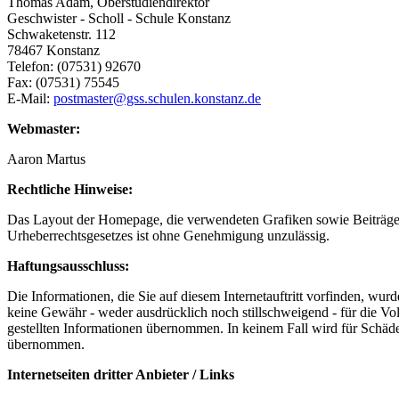
Thomas Adam, Oberstudiendirektor
Geschwister - Scholl - Schule Konstanz
Schwaketenstr. 112
78467 Konstanz
Telefon: (07531) 92670
Fax: (07531) 75545
E-Mail:
postmaster@gss.schulen.konstanz.de
Webmaster:
Aaron Martus
Rechtliche Hinweise:
Das Layout der Homepage, die verwendeten Grafiken sowie Beiträge u
Urheberrechtsgesetzes ist ohne Genehmigung unzulässig.
Haftungsausschluss:
Die Informationen, die Sie auf diesem Internetauftritt vorfinden, w
keine Gewähr - weder ausdrücklich noch stillschweigend - für die Volls
gestellten Informationen übernommen. In keinem Fall wird für Schäd
übernommen.
Internetseiten dritter Anbieter / Links