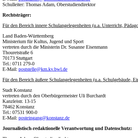
Schulleiter: Thomas Adam, Oberstudiendirektor
Rechtsträger:
Für den Bereich innere Schulangelegenheiten (u.a. Unterricht, Pädago
Land Baden-Württemberg
Ministerium für Kultus, Jugend und Sport
vertreten durch die Ministerin Dr. Susanne Eisenmann
Thouretstraße 6
70173 Stuttgart
Tel.: 0711 279-0
E-Mail:
poststelle@km.kv.bwl.de
Für den Bereich äußere Schulangelegenheiten (u.a. Schulgebäude, Ein
Stadt Konstanz
vertreten durch den Oberbürgermeister Uli Burchardt
Kanzleistr. 13-15
78462 Konstanz
Tel.: 07531 900-0
E-Mail:
posteingang@konstanz.de
Journalistisch-redaktionelle Verantwortung und Datenschutz: