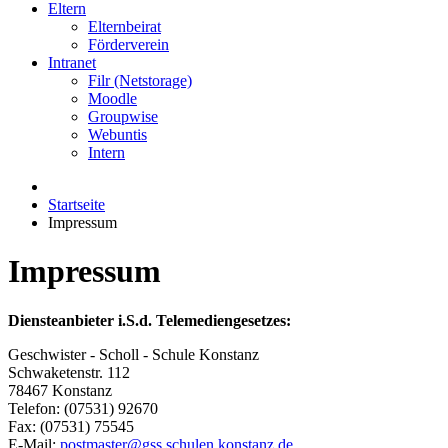
Eltern
Elternbeirat
Förderverein
Intranet
Filr (Netstorage)
Moodle
Groupwise
Webuntis
Intern
Startseite
Impressum
Impressum
Diensteanbieter i.S.d. Telemediengesetzes:
Geschwister - Scholl - Schule Konstanz
Schwaketenstr. 112
78467 Konstanz
Telefon: (07531) 92670
Fax: (07531) 75545
E-Mail:
postmaster@gss.schulen.konstanz.de