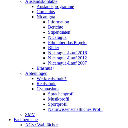
Auslandskontakte
Auslandsprogramme
Comenius
Nicaragua
Information
Berichte
Stipendiaten
Nicaragua
Film über das Projekt
Bilder
Nicaragua-Lauf 2016
Nicaragua-Lauf 2012
Nicaragua-Lauf 2007
Erasmus+
Abteilungen
Werkrealschule*
Realschule
Gymnasium
Sprachenprofil
Musikprofil
Sportprofil
Naturwissenschaftliches Profil
SMV
Fachbereiche
AGs / Wahlfächer