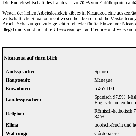
Die Energiewirtschaft des Landes ist zu 70 % von Erdölimporten abh
Wegen der hohen Arbeitslosigkeit gibt es in Nicaragua eine ausgeprägt
wirtschaftliche Situation nicht wesentlich besser und die Verstädterun
Arbeit. Schätzungen zufolge lebt rund jeder fünfte Einwohner Nicara
illegal und sind durch ihre Überweisungen an Freunde und Verwandte
Nicaragua auf einen Blick
Amtssprache:
Spanisch
Hauptstadt:
Managua
Einwohner:
5 465 100
Spanisch 97,5%, Mis
Landessprachen:
Englisch und einheim
Römisch-katholisch 7
Religion:
8,5%
Klima:
tropisch-feucht und h
Währung:
Córdoba oro