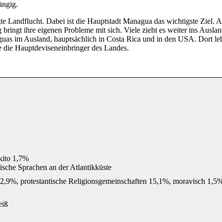
ängig.
e Landflucht. Dabei ist die Hauptstadt Managua das wichtigste Ziel. All
g bringt ihre eigenen Probleme mit sich. Viele zieht es weiter ins Ausla
guas im Ausland, hauptsächlich in Costa Rica und in den USA. Dort leb
 die Hauptdeviseneinbringer des Landes.
kito 1,7%
ische Sprachen an der Atlantikküste
2,9%, protestantische Religionsgemeinschaften 15,1%, moravisch 1,5%
eiß