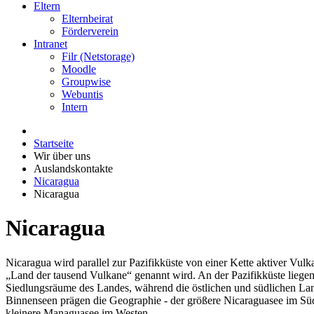
Eltern
Elternbeirat
Förderverein
Intranet
Filr (Netstorage)
Moodle
Groupwise
Webuntis
Intern
Startseite
Wir über uns
Auslandskontakte
Nicaragua
Nicaragua
Nicaragua
Nicaragua wird parallel zur Pazifikküste von einer Kette aktiver Vul
„Land der tausend Vulkane“ genannt wird. An der Pazifikküste liegen
Siedlungsräume des Landes, während die östlichen und südlichen Land
Binnenseen prägen die Geographie - der größere Nicaraguasee im Sü
kleinere Managuasee im Westen.