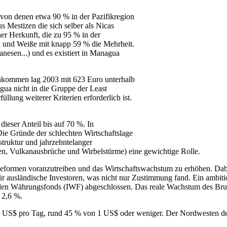
 von denen etwa 90 % in der Pazifikregion
 Mestizen die sich selber als Nicas
er Herkunft, die zu 95 % in der
en und Weiße mit knapp 59 % die Mehrheit.
esen...) und es existiert in Managua
inkommen lag 2003 mit 623 Euro unterhalb
gua nicht in die Gruppe der Least
lung weiterer Kriterien erforderlich ist.
ieser Anteil bis auf 70 %. In
Die Gründe der schlechten Wirtschaftslage
sstruktur und jahrzehntelanger
ben, Vulkanausbrüche und Wirbelstürme) eine gewichtige Rolle.
Reformen voranzutreiben und das Wirtschaftswachstum zu erhöhen. Dabe
für ausländische Investoren, was nicht nur Zustimmung fand. Ein ambiti
en Währungsfonds (IWF) abgeschlossen. Das reale Wachstum des Brut
 2,6 %.
 2 US$ pro Tag, rund 45 % von 1 US$ oder weniger. Der Nordwesten d