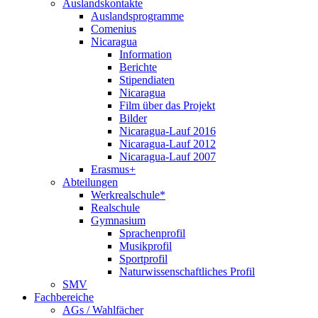
Auslandskontakte
Auslandsprogramme
Comenius
Nicaragua
Information
Berichte
Stipendiaten
Nicaragua
Film über das Projekt
Bilder
Nicaragua-Lauf 2016
Nicaragua-Lauf 2012
Nicaragua-Lauf 2007
Erasmus+
Abteilungen
Werkrealschule*
Realschule
Gymnasium
Sprachenprofil
Musikprofil
Sportprofil
Naturwissenschaftliches Profil
SMV
Fachbereiche
AGs / Wahlfächer