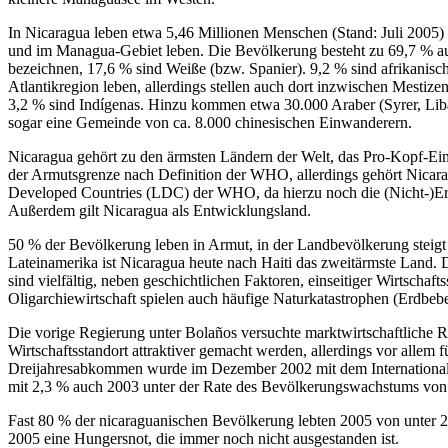
In Nicaragua leben etwa 5,46 Millionen Menschen (Stand: Juli 2005)
und im Managua-Gebiet leben. Die Bevölkerung besteht zu 69,7 % aus
bezeichnen, 17,6 % sind Weiße (bzw. Spanier). 9,2 % sind afrikanisch
Atlantikregion leben, allerdings stellen auch dort inzwischen Mestiz
3,2 % sind Indígenas. Hinzu kommen etwa 30.000 Araber (Syrer, Liban
sogar eine Gemeinde von ca. 8.000 chinesischen Einwanderern.
Nicaragua gehört zu den ärmsten Ländern der Welt, das Pro-Kopf-E
der Armutsgrenze nach Definition der WHO, allerdings gehört Nicara
Developed Countries (LDC) der WHO, da hierzu noch die (Nicht-)Erfül
Außerdem gilt Nicaragua als Entwicklungsland.
50 % der Bevölkerung leben in Armut, in der Landbevölkerung steigt d
Lateinamerika ist Nicaragua heute nach Haiti das zweitärmste Land. 
sind vielfältig, neben geschichtlichen Faktoren, einseitiger Wirtschaft
Oligarchiewirtschaft spielen auch häufige Naturkatastrophen (Erdbe
Die vorige Regierung unter Bolaños versuchte marktwirtschaftliche 
Wirtschaftsstandort attraktiver gemacht werden, allerdings vor allem 
Dreijahresabkommen wurde im Dezember 2002 mit dem International
mit 2,3 % auch 2003 unter der Rate des Bevölkerungswachstums von
Fast 80 % der nicaraguanischen Bevölkerung lebten 2005 von unter
2005 eine Hungersnot, die immer noch nicht ausgestanden ist.