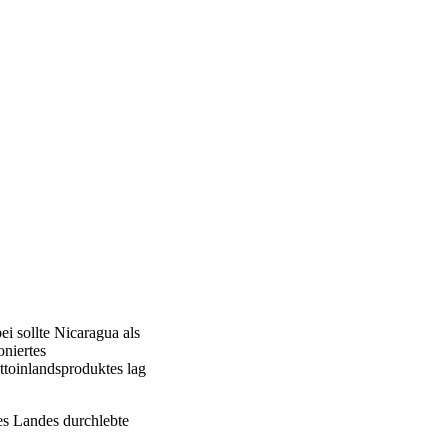
i sollte Nicaragua als
oniertes
toinlandsproduktes lag
es Landes durchlebte