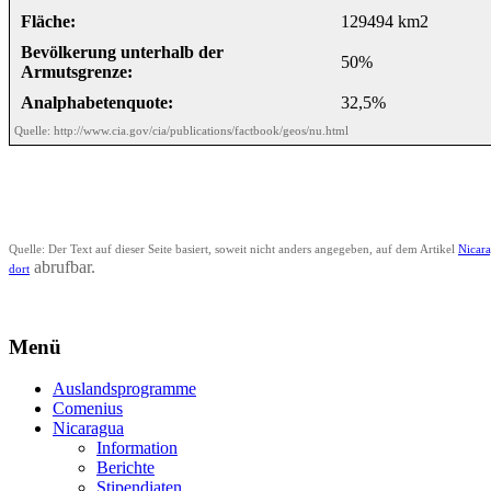
Fläche:
129494 km2
Bevölkerung unterhalb der
50%
Armutsgrenze:
Analphabetenquote:
32,5%
Quelle: http://www.cia.gov/cia/publications/factbook/geos/nu.html
Quelle: Der Text auf dieser Seite basiert, soweit nicht anders angegeben, auf dem Artikel
Nicar
abrufbar.
dort
Menü
Auslandsprogramme
Comenius
Nicaragua
Information
Berichte
Stipendiaten