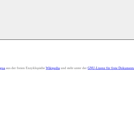
agua
aus der freien Enzyklopädie
Wikipedia
und steht unter der
GNU-Lizenz für freie Dokumenta